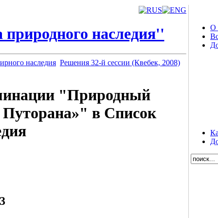
О
 природного наследия''
Вс
Д
ирного наследия
Решения 32-й сессии (Квебек, 2008)
минации "Природный
 Путорана»" в Список
едия
Ка
До
3