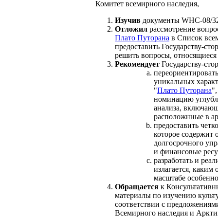
Комитет всемирного наследия,
Изучив
документы WHC-08/3
Отложил
рассмотрение вопро
Плато Путорана
в Список все
предоставить Государству-ст
решить вопросы, относящиеся
Рекомендует
Государству-стор
переориентироват
уникальных характ
"
Плато Путорана
"
номинацию углубл
анализа, включающ
расположнные в ар
предоставить четко
которое содержит 
долгосрочного упр
и финансовые ресу
разработать и реал
излагается, каким
масштабе особенно
Обращается
к Консультативны
материалы по изучению культ
соответствии с предложениям
Всемирного наследия и Арктики