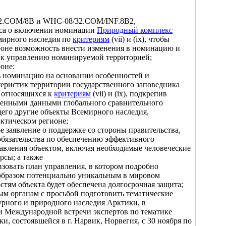
2.COM/8B и WHC-08/32.COM/INF.8B2,
са о включении номинации
Природный комплекс
мирного наследия по
критериям
(vii) и (ix), чтобы
ороне возможность внести изменения в номинацию и
 к управлению номинируемой территорией;
оне:
ь номинацию на основании особенностей и
еристик территории государственного заповедника
, относящихся к
критериям
(vii) и (ix), подкрепив
енными данными глобального сравнительного
его другие объекты Всемирного наследия,
ктическом регионе;
е заявление о поддержке со стороны правительства,
обязательства по обеспечению эффективного
авления объектом, включая необходимые человеческие
рсы; а также
изовать план управления, в котором подробно
 образом потенциально уникальным в мировом
стям объекта будет обеспечена долгосрочная защита;
м органам с просьбой подготовить тематические
урного и природного наследия Арктики, в
и Международной встречи экспертов по тематике
, состоявшейся в г. Нарвик, Норвегия, с 30 ноября по