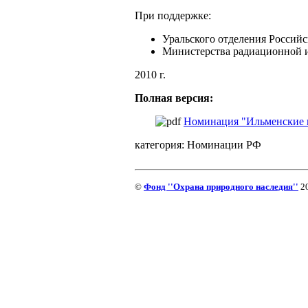
При поддержке:
Уральского отделения Россий
Министерства радиационной и
2010 г.
Полная версия:
Номинация "Ильменские 
категория:
Номинации РФ
©
Фонд ''Охрана природного наследия''
20