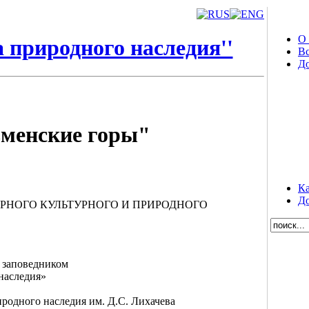
О
 природного наследия''
Вс
Д
менские горы"
Ка
До
МИРНОГО КУЛЬТУРНОГО И ПРИРОДНОГО
 заповедником
наследия»
родного наследия им. Д.С. Лихачева