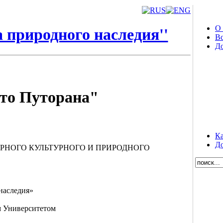
О
 природного наследия''
Вс
Д
то Путорана"
Ка
До
МИРНОГО КУЛЬТУРНОГО И ПРИРОДНОГО
наследия»
м Университетом