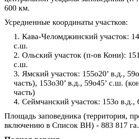
600 км.
Усредненные координаты участков:
1. Кава-Челомджинский участок: 146
с.ш.
2. Ольский участок (п-ов Кони): 151
с.ш.
3. Ямский участок: 155o20’ в.д., 59
часть), 153o30’ в.д., 59o45’ с.ш. (к
часть)
4. Сеймчанский участок: 153o в.д., 
Площадь заповедника (территория, пр
включению в Список ВН) - 883 817 га.