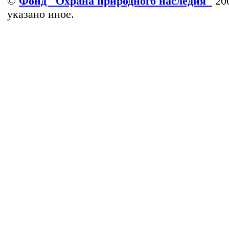
©
Фонд ''Охрана природного наследия''
200
указано иное.