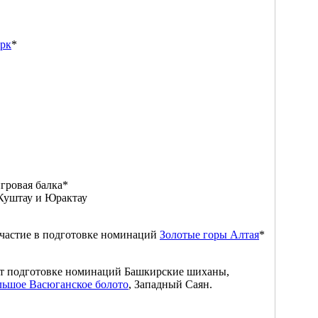
рк
*
гровая балка*
Куштау и Юрактау
частие в подготовке номинаций
Золотые горы Алтая
*
ет подготовке номинаций Башкирские шиханы,
льшое Васюганское болото
, Западный Саян.