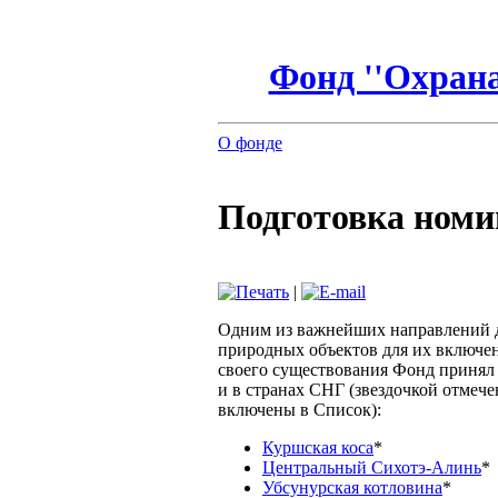
Фонд ''Охрана
О фонде
Подготовка ном
|
Одним из важнейших направлений д
природных объектов для их включе
своего существования Фонд принял
и в странах СНГ (звездочкой отмеч
включены в Список):
Куршская коса
*
Центральный Сихотэ-Алинь
*
Убсунурская котловина
*