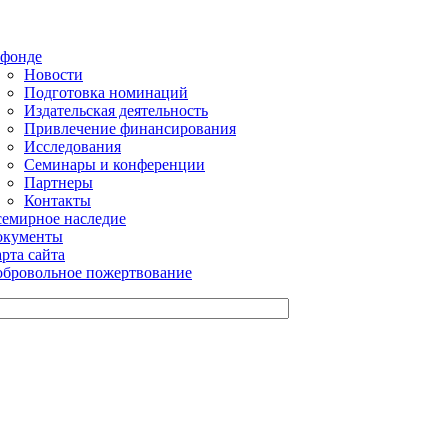
 фонде
Новости
Подготовка номинаций
Издательская деятельность
Привлечение финансирования
Исследования
Семинары и конференции
Партнеры
Контакты
емирное наследие
окументы
рта сайта
бровольное пожертвование