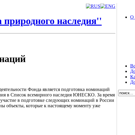
О
 природного наследия''
инаций
Вс
Д
Ка
До
еятельности Фонда является подготовка номинаций
ния в Список всемирного наследия ЮНЕСКО. За время
 участие в подготовке следующих номинаций в России
ены объекты, которые к настоящему моменту уже