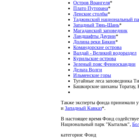
Остров Врангеля
*
Плато Путорана
*
Ленские столбы
*
Таджикский национальный па
Западный Тянь-Шань
*
Магаданский заповедник
Ландшафты Даурии
*
Долина реки Бикин
*
Командорские острова
Валдай - Великий водораздел
Курильские острова
Зеленый пояс Фенноскандии
Дельта Волги
Ильменские горы
Тугайные леса заповедника Ти
Башкирские шиханы Торатау, 
Также эксперты фонда принимали у
и
Западный Кавказ
*.
В настоящее время Фонд содейству
Национальный парк "Кыталык",
Бо
категория:
Фонд